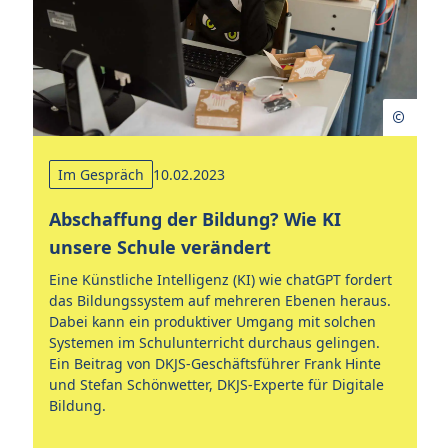
Im Gespräch
10.02.2023
Abschaffung der Bildung? Wie KI
g
E
unsere Schule verändert
"
Eine Künstliche Intelligenz (KI) wie chatGPT fordert
L
das Bildungssystem auf mehreren Ebenen heraus.
-
Dabei kann ein produktiver Umgang mit solchen
Da
Systemen im Schulunterricht durchaus gelingen.
un
Ein Beitrag von DKJS-Geschäftsführer Frank Hinte
Le
und Stefan Schönwetter, DKJS-Experte für Digitale
ge
Bildung.
sc
ei