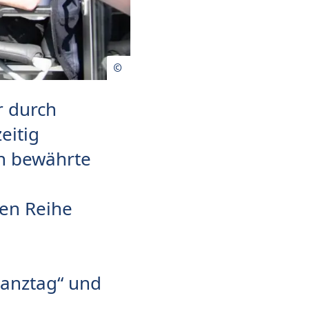
r durch
eitig
nn bewährte
len Reihe
Ganztag“ und