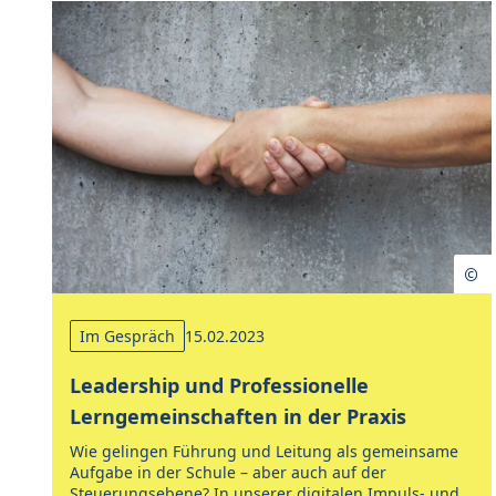
Im Gespräch
15.02.2023
Leadership und Professionelle
Lerngemeinschaften in der Praxis
Wie gelingen Führung und Leitung als gemeinsame
Aufgabe in der Schule – aber auch auf der
Steuerungsebene? In unserer digitalen Impuls- und