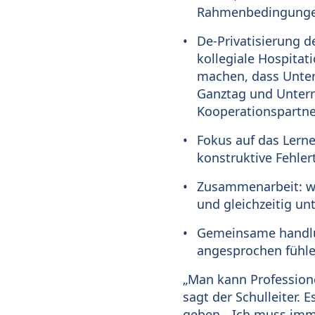
Rahmenbedingungen
De-Privatisierung d
kollegiale Hospitat
machen, dass Unterr
Ganztag und Unterr
Kooperationspartne
Fokus auf das Lerne
konstruktive Fehler
Zusammenarbeit: wi
und gleichzeitig unt
Gemeinsame handlun
angesprochen fühle
„Man kann Professione
sagt der Schulleiter. 
geben. „Ich muss imme