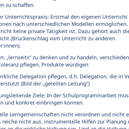
 zu schaffen.
er Unterrichtspraxis: Erstmal den eigenen Unterricht 
ionen nach unterschiedlichen Modellen ermöglichen, 
icht keine private Tätigkeit ist. Dazu gehört auch d
icht (Brückenschlag vom Unterricht zu anderen
r:innen).
n: „lernseits“ zu denken und zu handeln, verschiede
toleranz pflegen, Produkte würdigen
rkliche Delegation pflegen, d.h. Delegation, die in
erstützt (Bild der „geteilten Leitung“)
gsleitende Ziele: In der Schulprogrammarbeit muss/
n und konkret einbringen können.
lle Lerngemeinschaften nicht verordnen und nicht ei
Es reiche nicht aus, instrumentelle Hilfen zur Planu
r an die wirkliche Haltung ran. Und an die Haltun