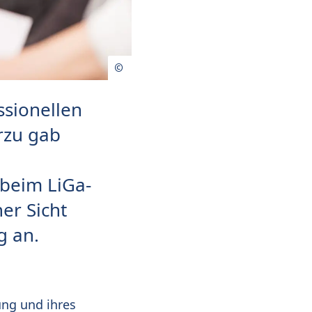
ssionellen
rzu gab
 beim LiGa-
er Sicht
g an.
ung und ihres