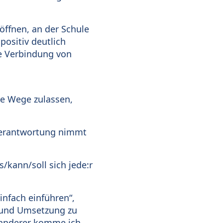
öffnen, an der Schule
positiv deutlich
ie Verbindung von
ne Wege zulassen,
 Verantwortung nimmt
kann/soll sich jede:r
nfach einführen“,
ng und Umsetzung zu
g anderer komme ich