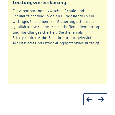
Leistungsvereinbarung
Z
S
Zielvereinbarungen zwischen Schule und
Schulaufsicht sind in vielen Bundesländern ein
Um
für
wichtiges Instrument zur Steuerung schulischer
Ju
Qualitätsentwicklung. Ziele schaffen Orientierung
so
als
und Handlungssicherheit. Sie dienen als
ve
Erfolgskontrolle, die Bestätigung für geleistete
Sc
Arbeit bietet und Entwicklungspotenziale aufzeigt.
Um
Le