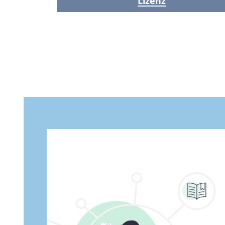
Lizenz
it
n
er