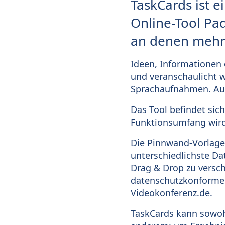
TaskCards ist 
Online-Tool Pad
an denen mehre
Ideen, Informationen 
und veranschaulicht w
Sprachaufnahmen. Auc
Das Tool befindet sic
Funktionsumfang wird 
Die Pinnwand-Vorlagen
unterschiedlichste Da
Drag & Drop zu versch
datenschutzkonforme V
Videokonferenz.de.
TaskCards kann sowohl