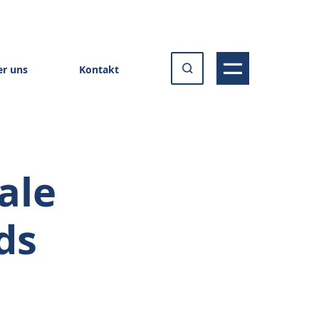
r uns
Kontakt
ale
ds