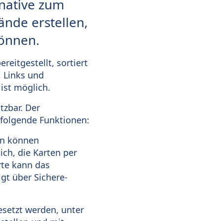
native zum
ände erstellen,
können.
eitgestellt, sortiert
, Links und
ist möglich.
tzbar. Der
 folgende Funktionen:
ten können
ch, die Karten per
rte kann das
gt über Sichere-
esetzt werden, unter