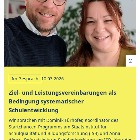
Im Gespräch
10.03.2026
Ziel- und Leistungsvereinbarungen als
Bedingung systematischer
Schulentwicklung
Wir sprachen mit Dominik Fürhofer, Koordinator des
Startchancen-Programms am Staatsinstitut für
Schulqualität und Bildungsforschung (ISB) und Anna
Wenzl, Referatsleiterin Schulentwicklung am ISB, über die