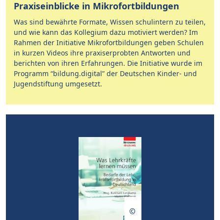
Praxiseinblicke in Mikrofortbildungen
Was sind bewährte Formate, Wissen schulintern zu teilen,
und wie kann das Kollegium dazu motiviert werden? Im
Rahmen der Initiative Mikrofortbildungen geben Schulen
in kurzen Videos ihre praxiserprobten Antworten und
berichten von ihren Erfahrungen. Die Initiative wurde im
Programm “bildung.digital” der Deutschen Kinder- und
Jugendstiftung umgesetzt.