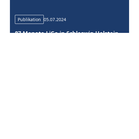
Publikation
05.07.2024
87 Monate LiGa in Schleswig-Holstein –
Eine Reisedokumentation
"LiGa – Lernen im Ganztag" hatte das ehrgeizige
Ziel, individualisierte Lernprozesse zu fördern und
die Qualitätsentwicklung in Ganztagsschulen
voranzutreiben. Die vorliegende Publikation
dokumentiert die Ergebnisse und wertvollen
Momente einer gemeinsamen Lernreise.
Publikation herunterladen