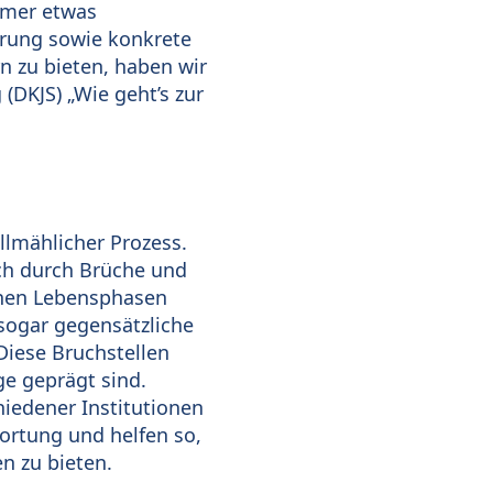
immer etwas
erung sowie konkrete
 zu bieten, haben wir
(DKJS) „Wie geht’s zur
llmählicher Prozess.
och durch Brüche und
enen Lebensphasen
sogar gegensätzliche
Diese Bruchstellen
ge geprägt sind.
iedener Institutionen
rtung und helfen so,
n zu bieten.