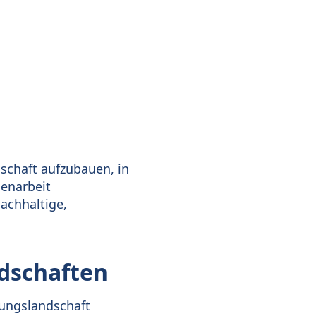
dschaft aufzubauen, in
menarbeit
achhaltige,
dschaften
dungslandschaft