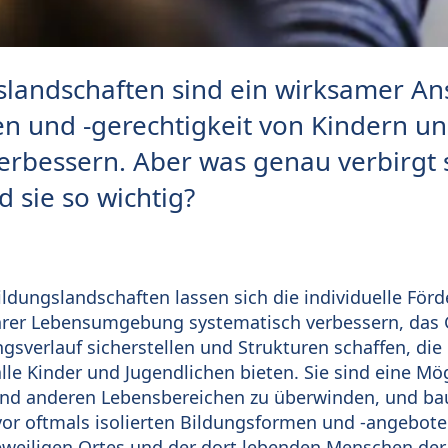
slandschaften sind ein wirksamer An
n und -gerechtigkeit von Kindern un
erbessern. Aber was genau verbirgt 
 sie so wichtig?
Bildungslandschaften lassen sich die individuelle För
ihrer Lebensumgebung systematisch verbessern, das 
sverlauf sicherstellen und Strukturen schaffen, die
le Kinder und Jugendlichen bieten. Sie sind eine Mögl
und anderen Lebensbereichen zu überwinden, und b
vor oftmals isolierten Bildungsformen und -angebote
eweiligen Ortes und der dort lebenden Menschen de