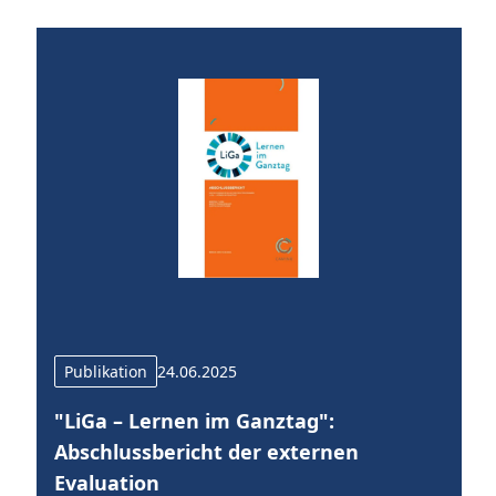
Publikation
24.06.2025
er
"LiGa – Lernen im Ganztag":
F
e
Abschlussbericht der externen
P
Evaluation
G