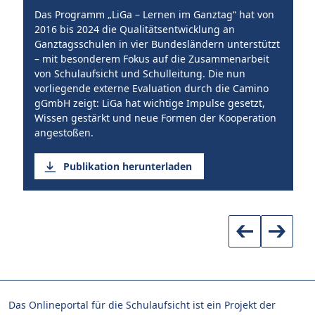
Das Programm „LiGa – Lernen im Ganztag“ hat von
Wi
2016 bis 2024 die Qualitätsentwicklung an
ko
Ganztagsschulen in vier Bundesländern unterstützt
Pr
– mit besonderem Fokus auf die Zusammenarbeit
wi
von Schulaufsicht und Schulleitung. Die nun
Ga
vorliegende externe Evaluation durch die Camino
gGmbH zeigt: LiGa hat wichtige Impulse gesetzt,
Wissen gestärkt und neue Formen der Kooperation
angestoßen.
Publikation herunterladen
Das Onlineportal für die Schulaufsicht ist ein Projekt der