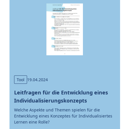
Tool
19.04.2024
I
Leitfragen für die Entwicklung eines
o
Individualisierungskonzepts
Um
 zu
Welche Aspekte und Themen spielen für die
es
Entwicklung eines Konzeptes für Individualisiertes
be
Lernen eine Rolle?
Mi