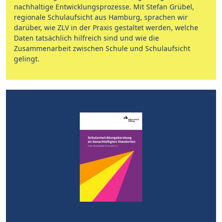
nachhaltige Entwicklungsprozesse. Mit Stefan Grübel,
regionale Schulaufsicht aus Hamburg, sprachen wir
darüber, wie ZLV in der Praxis gestaltet werden, welche
Daten tatsächlich hilfreich sind und wie die
Zusammenarbeit zwischen Schule und Schulaufsicht
gelingt.