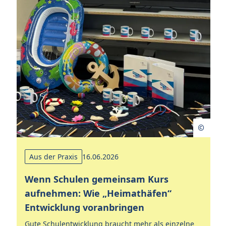
Aus der Praxis
16.06.2026
nd
Wenn Schulen gemeinsam Kurs
T
aufnehmen: Wie „Heimathäfen“
S
Entwicklung voranbringen
I
Gute Schulentwicklung braucht mehr als einzelne
Wi