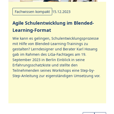
Fachwissen kompakt
15.12.2023
L
f
Agile Schulentwicklung im Blended-
Learning-Format
Wi
Ve
Wie kann es gelingen, Schulentwicklungsprozesse
s
be
mit Hilfe von Blended-Learning-Trainings zu
Sc
gestalten? Lerndesigner und Berater Karl Hosang
Sc
gab im Rahmen des LiGa-Fachtages am 19.
Ra
September 2023 in Berlin Einblick in seine
Ga
Erfahrungsschatzkiste und stellte den
Teilnehmenden seines Workshops eine Step-by-
Step-Anleitung zur eigenständigen Umsetzung vor.