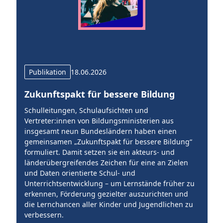
Publikation
18.06.2026
Zukunftspakt für bessere Bildung
S
b
Schulleitungen, Schulaufsichten und
Vertreter:innen von Bildungsministerien aus
Di
e
insgesamt neun Bundesländern haben einen
vi
gemeinsamen „Zukunftspakt für bessere Bildung“
Sc
formuliert. Damit setzen sie ein akteurs- und
Sc
länderübergreifendes Zeichen für eine an Zielen
ex
und Daten orientierte Schul- und
vi
er
Unterrichtsentwicklung – um Lernstände früher zu
si
erkennen, Förderung gezielter auszurichten und
bu
die Lernchancen aller Kinder und Jugendlichen zu
bi
verbessern.
se