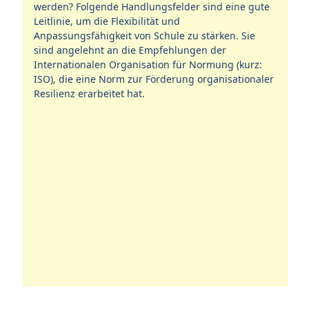
t.
werden? Folgende Handlungsfelder sind eine gute
,
Leitlinie, um die Flexibilität und
Anpassungsfähigkeit von Schule zu stärken. Sie
sind angelehnt an die Empfehlungen der
ren
Internationalen Organisation für Normung (kurz:
ISO), die eine Norm zur Förderung organisationaler
Resilienz erarbeitet hat.
S
Wi
Ne
Ph
Me
Sc
An
Ne