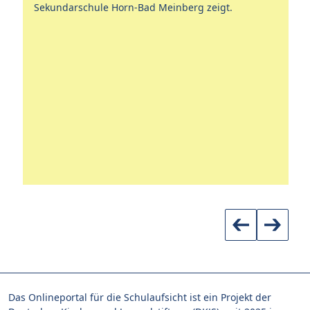
lä
Sekundarschule Horn-Bad Meinberg zeigt.
un
Un
er
di
r.
ve
Das Onlineportal für die Schulaufsicht ist ein Projekt der