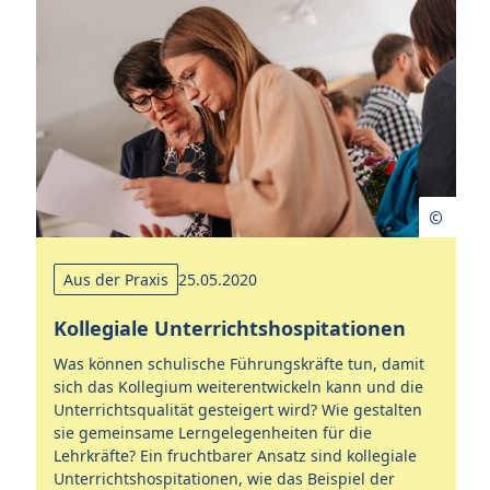
Aus der Praxis
25.05.2020
Kollegiale Unterrichtshospitationen
Z
Was können schulische Führungskräfte tun, damit
Sc
sich das Kollegium weiterentwickeln kann und die
Ve
Unterrichtsqualität gesteigert wird? Wie gestalten
in
e
sie gemeinsame Lerngelegenheiten für die
ge
Lehrkräfte? Ein fruchtbarer Ansatz sind kollegiale
fo
Unterrichtshospitationen, wie das Beispiel der